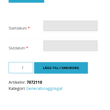
*
Startdatum
*
Slutdatum
GENERATORAGGREGAT
LÄGG TILL I VARUKORG
2000-
2200W
Artikelnr:
7072110
220V
Kategori:
Generatoraggregat
mängd