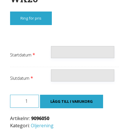
Ring för pris
*
Startdatum
*
Slutdatum
OLJERENINGSAGGREGAT
LÄGG TILL I VARUKORG
WK20
mängd
Artikelnr:
9096050
Kategori:
Oljerening