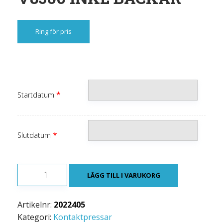
Ring för pris
*
Startdatum
*
Slutdatum
PRESSHUVUD
LÄGG TILL I VARUKORG
ELPRESS
V8500
Artikelnr:
2022405
INKL
Kategori:
Kontaktpressar
BACKAR