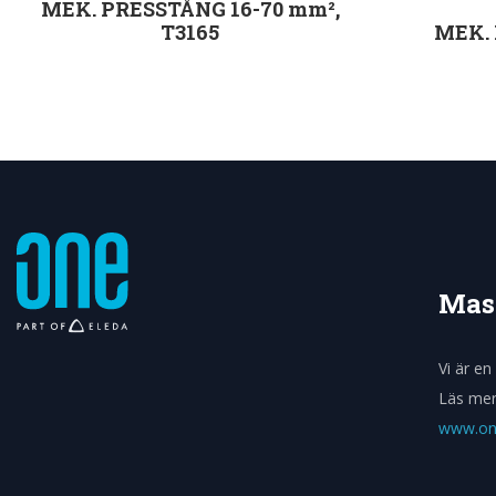
MEK. PRESSTÅNG 16-70 mm²,
T3165
MEK.
Välj alternativ
Mas
Vi är e
Läs mer
www.one