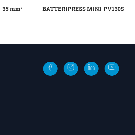
-35 mm²
BATTERIPRESS MINI-PV130S
v
Välj alternativ