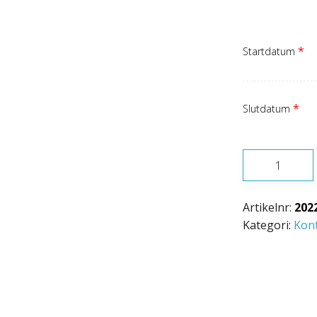
*
Startdatum
*
Slutdatum
PRESSHUVUD
V1300C
INKL
Artikelnr:
202
BACKAR
Kategori:
Kon
mängd