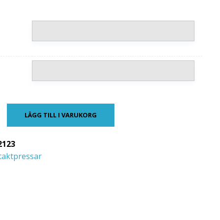
LÄGG TILL I VARUKORG
2123
taktpressar