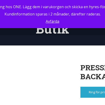
ng hos ONE. Lägg dem i varukorgen och skicka en hyres-för
Kundinformation sparas i 2 månader, därefter raderas.
Avfärda
Butik
PRESS
BACK
Ring för pri