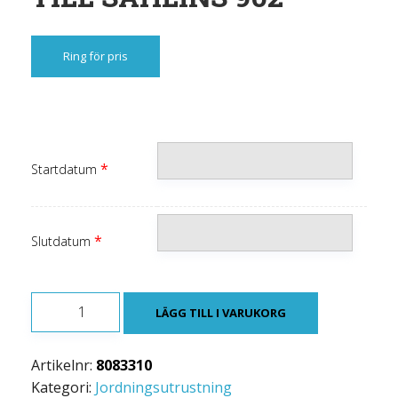
Ring för pris
*
Startdatum
*
Slutdatum
SLÄPJORDNINGSDON
LÄGG TILL I VARUKORG
TILL
SAHLINS
Artikelnr:
8083310
902
Kategori:
Jordningsutrustning
mängd