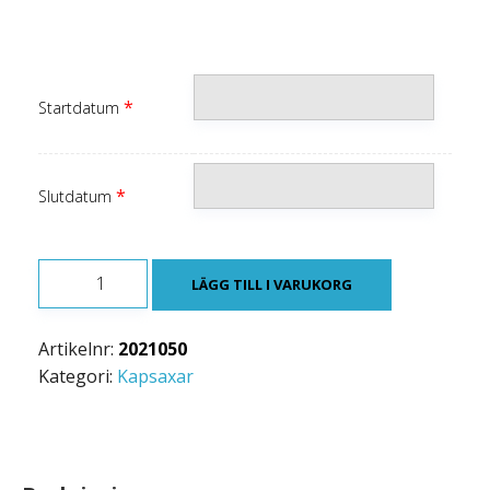
*
Startdatum
*
Slutdatum
STAGLINESAX
LÄGG TILL I VARUKORG
HYDRAULISK
SH
Artikelnr:
2021050
20
Kategori:
Kapsaxar
mängd