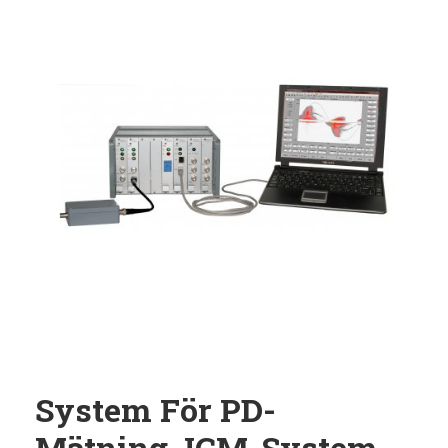
System För PD-
Mätning, ICM-System