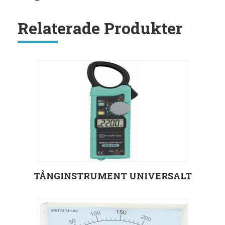
system
Relaterade Produkter
mängd
TÅNGINSTRUMENT UNIVERSALT
Välj alternativ