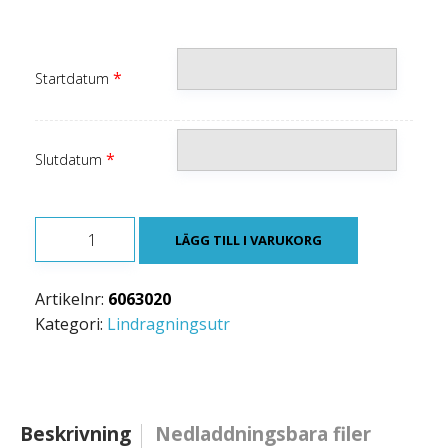
*
Startdatum
*
Slutdatum
LINJEMASKIN
LÄGG TILL I VARUKORG
2060/PCW4
mängd
Artikelnr:
6063020
Kategori:
Lindragningsutr
Beskrivning
Nedladdningsbara filer